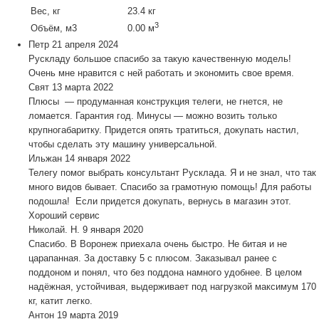
Вес, кг
23.4 кг
3
Объём, м3
0.00 м
Петр
21 апреля 2024
Рускладу большое спасибо за такую качественную модель!
Очень мне нравится с ней работать и экономить свое время.
Свят
13 марта 2022
Плюсы — продуманная конструкция телеги, не гнется, не
ломается. Гарантия год. Минусы — можно возить только
крупногабаритку. Придется опять тратиться, докупать настил,
чтобы сделать эту машину универсальной.
Ильжан
14 января 2022
Телегу помог выбрать консультант Русклада. Я и не знал, что так
много видов бывает. Спасибо за грамотную помощь! Для работы
подошла! Если придется докупать, вернусь в магазин этот.
Хороший сервис
Николай. Н.
9 января 2020
Спасибо. В Воронеж приехала очень быстро. Не битая и не
царапанная. За доставку 5 с плюсом. Заказывал ранее с
поддоном и понял, что без поддона намного удобнее. В целом
надёжная, устойчивая, выдерживает под нагрузкой максимум 170
кг, катит легко.
Антон
19 марта 2019