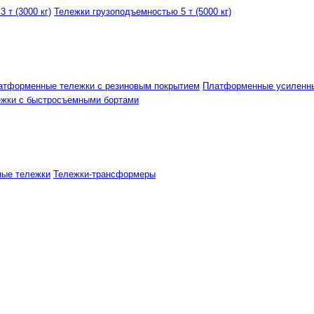
 т (3000 кг)
Тележки грузоподъемностью 5 т (5000 кг)
атформенные тележки с резиновым покрытием
Платформенные усиленн
ежки с быстросъемными бортами
ные тележки
Тележки-трансформеры