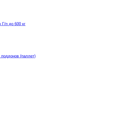
Г/п до 600 кг
 поддонов (паллет)