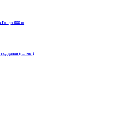
Г/п до 600 кг
 поддонов (паллет)