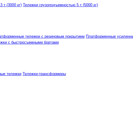
 т (3000 кг)
Тележки грузоподъемностью 5 т (5000 кг)
атформенные тележки с резиновым покрытием
Платформенные усиленн
ежки с быстросъемными бортами
ные тележки
Тележки-трансформеры