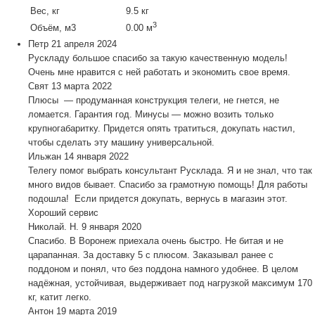
Вес, кг
9.5 кг
3
Объём, м3
0.00 м
Петр
21 апреля 2024
Рускладу большое спасибо за такую качественную модель!
Очень мне нравится с ней работать и экономить свое время.
Свят
13 марта 2022
Плюсы — продуманная конструкция телеги, не гнется, не
ломается. Гарантия год. Минусы — можно возить только
крупногабаритку. Придется опять тратиться, докупать настил,
чтобы сделать эту машину универсальной.
Ильжан
14 января 2022
Телегу помог выбрать консультант Русклада. Я и не знал, что так
много видов бывает. Спасибо за грамотную помощь! Для работы
подошла! Если придется докупать, вернусь в магазин этот.
Хороший сервис
Николай. Н.
9 января 2020
Спасибо. В Воронеж приехала очень быстро. Не битая и не
царапанная. За доставку 5 с плюсом. Заказывал ранее с
поддоном и понял, что без поддона намного удобнее. В целом
надёжная, устойчивая, выдерживает под нагрузкой максимум 170
кг, катит легко.
Антон
19 марта 2019