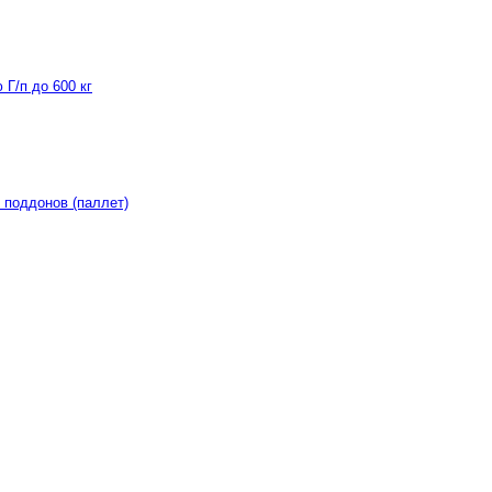
Г/п до 600 кг
 поддонов (паллет)