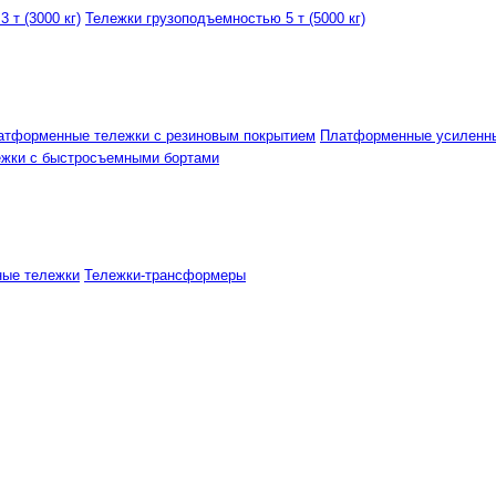
 т (3000 кг)
Тележки грузоподъемностью 5 т (5000 кг)
атформенные тележки с резиновым покрытием
Платформенные усиленн
ежки с быстросъемными бортами
ные тележки
Тележки-трансформеры