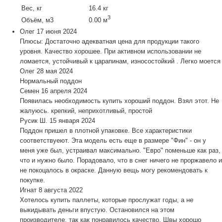
Вес, кг
16.4 кг
3
Объём, м3
0.00 м
Олег
17 июня 2024
Плюсы: Достаточно адекватная цена для продукции такого
уровня. Качество хорошее. При активном использовании не
ломается, устойчивый к царапинам, износостойкий . Легко моется
Олег
28 мая 2024
Нормальный поддон
Семен
16 апреля 2024
Появилась необходимость купить хороший поддон. Взял этот. Не
жалуюсь. крепкий, неприхотливый, простой
Русик Ш.
15 января 2024
Поддон пришел в плотной упаковке. Все характеристики
соответствуеют. Эта модель есть еще в размере "Фин" - он у
меня уже был, устраивал максимально. "Евро" поменьше как раз,
что и нужно было. Порадовало, что в снег ничего не проржавело и
не покоцалось в окраске. Данную вещь могу рекомендовать к
покупке.
Игнат
8 августа 2022
Хотелось купить паллеты, которые прослужат годы, а не
выкидывать деньги впустую. Остановился на этом
производителе, так как понравилось качество. Швы хорошо