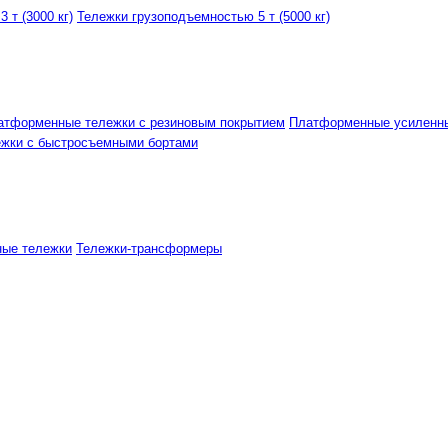
 т (3000 кг)
Тележки грузоподъемностью 5 т (5000 кг)
атформенные тележки с резиновым покрытием
Платформенные усиленн
ежки с быстросъемными бортами
ные тележки
Тележки-трансформеры