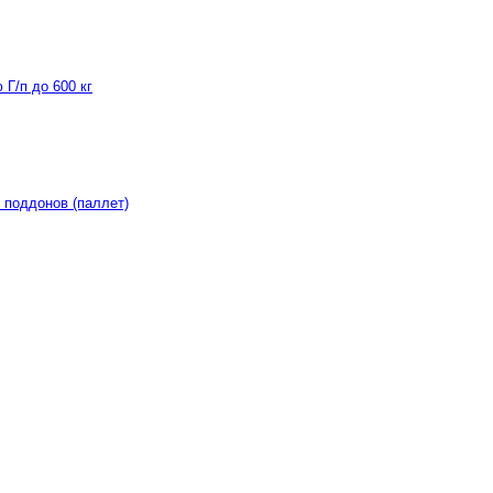
Г/п до 600 кг
 поддонов (паллет)