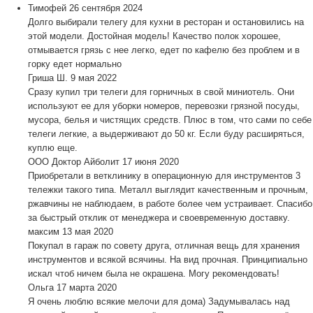
Тимофей
26 сентября 2024
Долго выбирали телегу для кухни в ресторан и остановились на
этой модели. Достойная модель! Качество полок хорошее,
отмывается грязь с нее легко, едет по кафелю без проблем и в
горку едет нормально
Гриша Ш.
9 мая 2022
Сразу купил три телеги для горничных в свой миниотель. Они
используют ее для уборки номеров, перевозки грязной посуды,
мусора, белья и чистящих средств. Плюс в том, что сами по себе
телеги легкие, а выдерживают до 50 кг. Если буду расширяться,
куплю еще.
ООО Доктор Айболит
17 июня 2020
Приобретали в ветклинику в операционную для инструментов 3
тележки такого типа. Металл выглядит качественным и прочным,
ржавчины не наблюдаем, в работе более чем устраивает. Спасибо
за быстрый отклик от менеджера и своевременную доставку.
максим
13 мая 2020
Покупал в гараж по совету друга, отличная вещь для хранения
инструментов и всякой всячины. На вид прочная. Принципиально
искал чтоб ничем была не окрашена. Могу рекомендовать!
Ольга
17 марта 2020
Я очень люблю всякие мелочи для дома) Задумывалась над