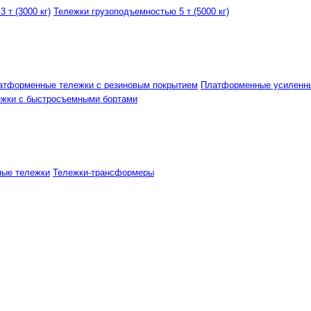
 т (3000 кг)
Тележки грузоподъемностью 5 т (5000 кг)
атформенные тележки с резиновым покрытием
Платформенные усиленн
ежки с быстросъемными бортами
ные тележки
Тележки-трансформеры