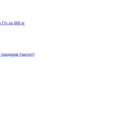
Г/п до 600 кг
 поддонов (паллет)